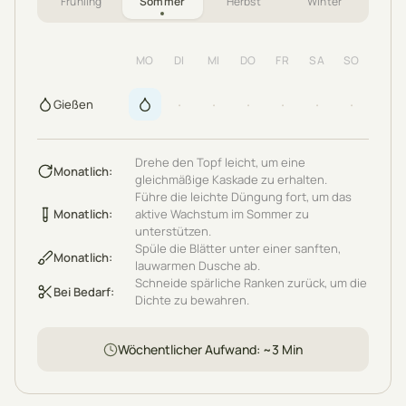
Frühling
Sommer
Herbst
Winter
MO
DI
MI
DO
FR
SA
SO
·
·
·
·
·
·
Gießen
Drehe den Topf leicht, um eine
Monatlich
:
gleichmäßige Kaskade zu erhalten.
Führe die leichte Düngung fort, um das
Monatlich
:
aktive Wachstum im Sommer zu
unterstützen.
Spüle die Blätter unter einer sanften,
Monatlich
:
lauwarmen Dusche ab.
Schneide spärliche Ranken zurück, um die
Bei Bedarf
:
Dichte zu bewahren.
Wöchentlicher Aufwand
: ~
3
Min