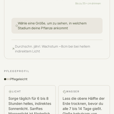
Bis zu 35+ cm drinnen
Wähle eine Größe, um zu sehen, in welchem
Stadium deine Pflanze ankommt
Durchschn. jährl. Wachstum
~
8
cm
bei bei hellem
indirektem Licht
PFLEGEPROFIL
Pflegeleicht
LICHT
WASSER
Sorge täglich für 6 bis 8
Lass die obere Hälfte der
Stunden helles, indirektes
Erde trocknen, bevor du
Sonnenlicht. Sanftes
alle 7 bis 14 Tage gießt.
Morgenlicht ist förderlich,
Gieße behutsam von