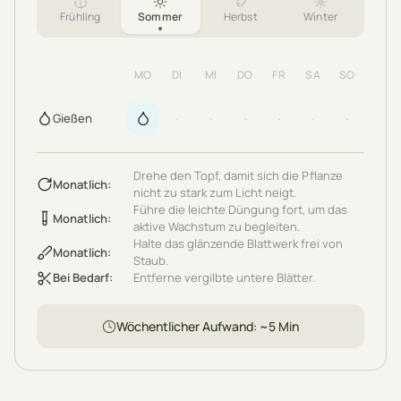
Frühling
Sommer
Herbst
Winter
MO
DI
MI
DO
FR
SA
SO
·
·
·
·
·
·
Gießen
Drehe den Topf, damit sich die Pflanze
Monatlich
:
nicht zu stark zum Licht neigt.
Führe die leichte Düngung fort, um das
Monatlich
:
aktive Wachstum zu begleiten.
Halte das glänzende Blattwerk frei von
Monatlich
:
Staub.
Bei Bedarf
:
Entferne vergilbte untere Blätter.
Wöchentlicher Aufwand
: ~
5
Min