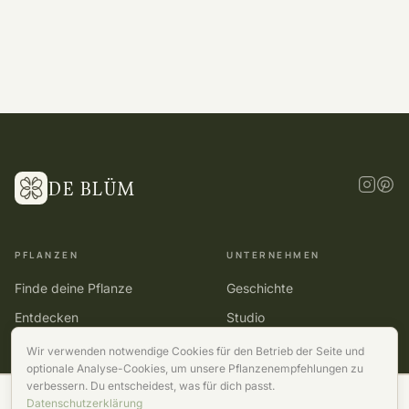
DE BLÜM
PFLANZEN
UNTERNEHMEN
Finde deine Pflanze
Geschichte
Entdecken
Studio
Kollektionen
Kontakt
Wir verwenden notwendige Cookies für den Betrieb der Seite und
optionale Analyse-Cookies, um unsere Pflanzenempfehlungen zu
verbessern. Du entscheidest, was für dich passt.
1
GRÖSSE WÄHLEN
Datenschutzerklärung