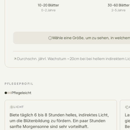
10–20
Blätter
30–60
Blätter
0–2
Jahre
2–5
Jahre
Wähle eine Größe, um zu sehen, in welche
Durchschn. jährl. Wachstum
~
20
cm
bei bei hellem indirektem Li
PFLEGEPROFIL
Pflegeleicht
LICHT
Biete täglich 6 bis 8 Stunden helles, indirektes Licht,
La
um die Blütenbildung zu fördern. Ein paar Stunden
gi
sanfte Morgensonne sind sehr vorteilhaft.
Be