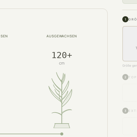
1
GRÖ
HSEN
AUSGEWACHSEN
120+
cm
Größe gem
2
TOP
3
EXT