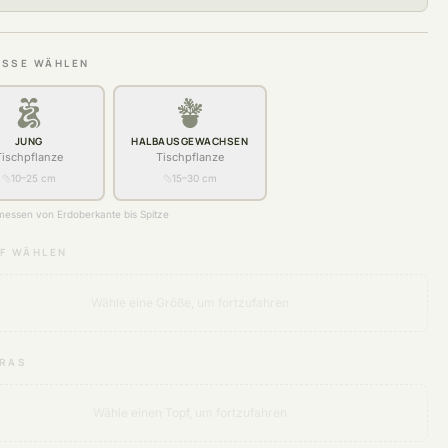
SSE WÄHLEN
JUNG
HALBAUSGEWACHSEN
Tischpflanze
Tischpflanze
10–25 cm
15–30 cm
essen von Erdoberkante bis Spitze
F WÄHLEN
Wähle eine Größe, um fortzufahren
RAS
Wähle einen Topf, um fortzufahren