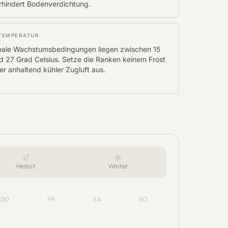
rhindert Bodenverdichtung.
TEMPERATUR
eale Wachstumsbedingungen liegen zwischen 15
d 27 Grad Celsius. Setze die Ranken keinem Frost
er anhaltend kühler Zugluft aus.
Herbst
Winter
DO
FR
SA
SO
·
·
·
·