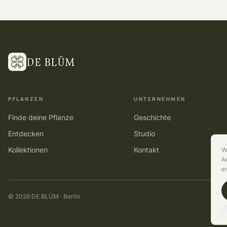
DE BLÜM
PFLANZEN
UNTERNEHMEN
Finde deine Pflanze
Geschichte
Entdecken
Studio
Kollektionen
Kontakt
W
A
e
©
2026
DE BLÜM · Berlin