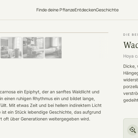
Finde deine Pflanze
Entdecken
Geschichte
DIE B
Wac
Hoya c
Dicke, 
Hängeg
widerst
porzell
carnosa ein Epiphyt, der an sanftes Waldlicht und
verströ
in einen ruhigen Rhythmus ein und bildet lange,
gedeiht
llt. Mit etwas Zeit und bei hellem indirektem Licht
e ist ein Stück lebendige Geschichte, das aufgrund
t oft über Generationen weitergegeben wird.