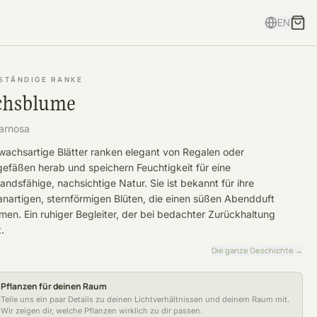
EN
ESTÄNDIGE RANKE
hsblume
arnosa
wachsartige Blätter ranken elegant von Regalen oder
efäßen herab und speichern Feuchtigkeit für eine
andsfähige, nachsichtige Natur. Sie ist bekannt für ihre
anartigen, sternförmigen Blüten, die einen süßen Abendduft
men. Ein ruhiger Begleiter, der bei bedachter Zurückhaltung
.
Die ganze Geschichte
→
Pflanzen für deinen Raum
Teile uns ein paar Details zu deinen Lichtverhältnissen und deinem Raum mit.
Wir zeigen dir, welche Pflanzen wirklich zu dir passen.