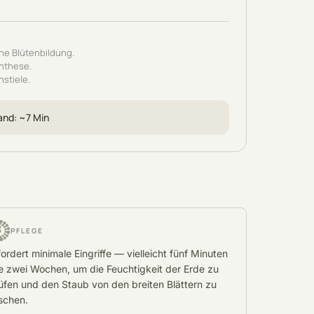
he Blütenbildung.
ynthese.
nstiele.
and
: ~
7
Min
PFLEGE
fordert minimale Eingriffe — vielleicht fünf Minuten
le zwei Wochen, um die Feuchtigkeit der Erde zu
üfen und den Staub von den breiten Blättern zu
schen.