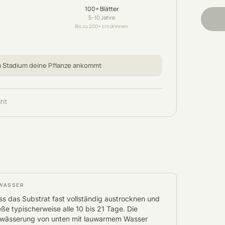
100+
Blätter
5–10
Jahre
Bis zu 200+ cm drinnen
m Stadium deine Pflanze ankommt
cht
WASSER
ss das Substrat fast vollständig austrocknen und
eße typischerweise alle 10 bis 21 Tage. Die
wässerung von unten mit lauwarmem Wasser