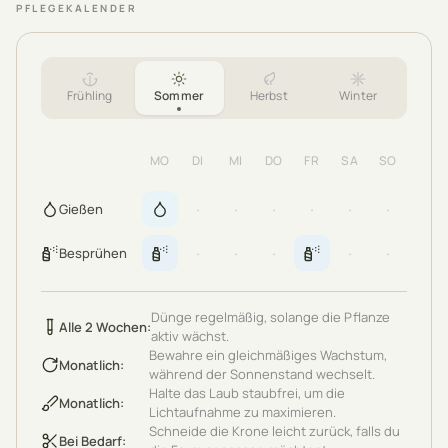
PFLEGEKALENDER
Frühling
Sommer
Herbst
Winter
MO
DI
MI
DO
FR
SA
SO
·
·
·
·
·
·
Gießen
·
·
·
·
·
Besprühen
Dünge regelmäßig, solange die Pflanze
Alle 2 Wochen
:
aktiv wächst.
Bewahre ein gleichmäßiges Wachstum,
Monatlich
:
während der Sonnenstand wechselt.
Halte das Laub staubfrei, um die
Monatlich
:
Lichtaufnahme zu maximieren.
Schneide die Krone leicht zurück, falls du
Bei Bedarf
: