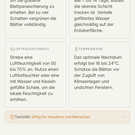
um die goldene
alle 7 bis 14 Tage, sobald
Blattpanaschierung zu
die oberste Schicht
erhalten. Bei zu viel
trocken ist. Verteile
Schatten vergrünen die
gefiltertes Wasser
Blätter vollständig.
gleichmäßig auf der
Erdoberfläche.
LUFTFEUCHTIGKEIT
TEMPERATUR
Strebe eine
Das optimale Wachstum
Luftfeuchtigkeit von 50
erfolgt bei 16 bis 24°C.
bis 70% an. Nutze einen
Schütze die Blätter vor
Luftbefeuchter oder eine
der Zugluft von
mit Wasser und Kieseln
Klimaanlagen und
gefüllte Schale, um die
undichten Fenstern.
lokale Feuchtigkeit zu
erhöhen.
Toxizität
:
Giftig für Haustiere und Menschen