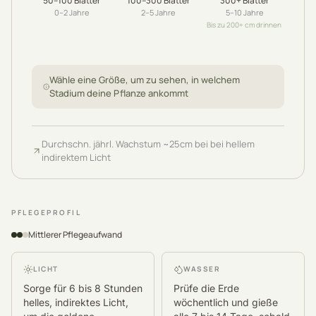
50–100
Blätter
100–300
Blätter
300+
Blätter
0–2
Jahre
2–5
Jahre
5–10
Jahre
Bis zu 200+ cm drinnen
Wähle eine Größe, um zu sehen, in welchem
Stadium deine Pflanze ankommt
Durchschn. jährl. Wachstum
~
25
cm
bei bei hellem
indirektem Licht
PFLEGEPROFIL
Mittlerer Pflegeaufwand
LICHT
WASSER
Sorge für 6 bis 8 Stunden
Prüfe die Erde
helles, indirektes Licht,
wöchentlich und gieße