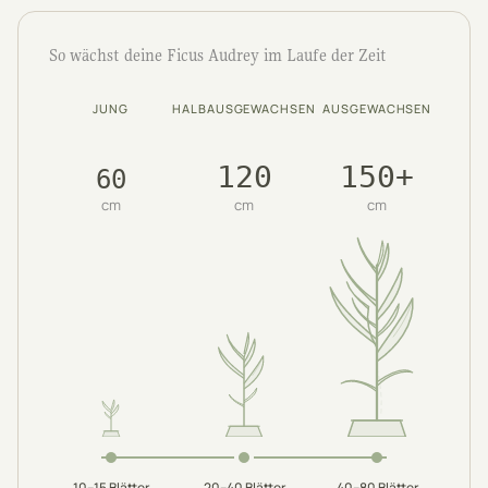
So wächst deine Ficus Audrey im Laufe der Zeit
JUNG
HALBAUSGEWACHSEN
AUSGEWACHSEN
120
150+
60
cm
cm
cm
10–15
Blätter
20–40
Blätter
40–80
Blätter