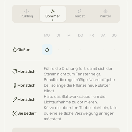
Frühling
Sommer
Herbst
Winter
MO
DI
MI
DO
FR
SA
SO
·
·
·
·
·
·
Gießen
Führe die Drehung fort, damit sich der
Monatlich
:
Stamm nicht zum Fenster neigt.
Behalte die regelmäßige Nährstoffgabe
Monatlich
:
bei, solange die Pflanze neue Blätter
bildet.
Halte das Blattwerk sauber, um die
Monatlich
:
Lichtaufnahme zu optimieren.
Kürze die obersten Triebe leicht ein, falls
Bei Bedarf
:
du eine seitliche Verzweigung anregen
möchtest.