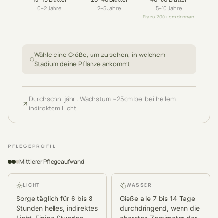
0–2
Jahre
2–5
Jahre
5–10
Jahre
Bis zu 200+ cm drinnen
Wähle eine Größe, um zu sehen, in welchem
Stadium deine Pflanze ankommt
Durchschn. jährl. Wachstum
~
25
cm
bei bei hellem
indirektem Licht
PFLEGEPROFIL
Mittlerer Pflegeaufwand
LICHT
WASSER
Sorge täglich für 6 bis 8
Gieße alle 7 bis 14 Tage
Stunden helles, indirektes
durchdringend, wenn die
Licht. Einige Stunden
obersten Zentimeter der