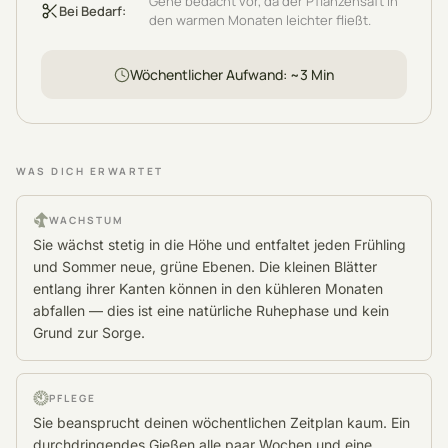
Gehe bedacht vor, da der Pflanzensaft in
Bei Bedarf
:
den warmen Monaten leichter fließt.
Wöchentlicher Aufwand
: ~
3
Min
WAS DICH ERWARTET
WACHSTUM
Sie wächst stetig in die Höhe und entfaltet jeden Frühling
und Sommer neue, grüne Ebenen. Die kleinen Blätter
entlang ihrer Kanten können in den kühleren Monaten
abfallen — dies ist eine natürliche Ruhephase und kein
Grund zur Sorge.
PFLEGE
Sie beansprucht deinen wöchentlichen Zeitplan kaum. Ein
durchdringendes Gießen alle paar Wochen und eine