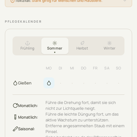
Toxizität
:
Stark giftig für Menschen und Haustiere.
PFLEGEKALENDER
Frühling
Sommer
Herbst
Winter
MO
DI
MI
DO
FR
SA
SO
·
·
·
·
·
·
Gießen
Führe die Drehung fort, damit sie sich
Monatlich
:
nicht zur Lichtquelle neigt.
Führe die leichte Düngung fort, um das
Monatlich
:
aktive Wachstum zu unterstützen.
Entferne angesammelten Staub mit einem
Saisonal
:
Pinsel.