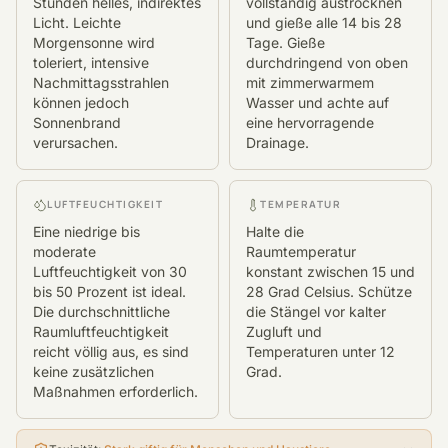
Stunden helles, indirektes
vollständig austrocknen
Licht. Leichte
und gieße alle 14 bis 28
Morgensonne wird
Tage. Gieße
toleriert, intensive
durchdringend von oben
Nachmittagsstrahlen
mit zimmerwarmem
können jedoch
Wasser und achte auf
Sonnenbrand
eine hervorragende
verursachen.
Drainage.
LUFTFEUCHTIGKEIT
TEMPERATUR
Eine niedrige bis
Halte die
moderate
Raumtemperatur
Luftfeuchtigkeit von 30
konstant zwischen 15 und
bis 50 Prozent ist ideal.
28 Grad Celsius. Schütze
Die durchschnittliche
die Stängel vor kalter
Raumluftfeuchtigkeit
Zugluft und
reicht völlig aus, es sind
Temperaturen unter 12
keine zusätzlichen
Grad.
Maßnahmen erforderlich.