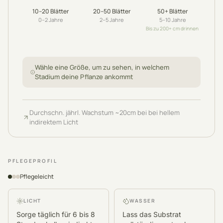
10–20
Blätter
20–50
Blätter
50+
Blätter
0–2
Jahre
2–5
Jahre
5–10
Jahre
Bis zu 200+ cm drinnen
Wähle eine Größe, um zu sehen, in welchem
Stadium deine Pflanze ankommt
Durchschn. jährl. Wachstum
~
20
cm
bei bei hellem
indirektem Licht
PFLEGEPROFIL
Pflegeleicht
LICHT
WASSER
Sorge täglich für 6 bis 8
Lass das Substrat