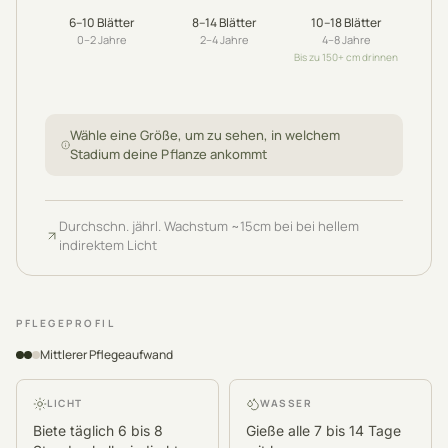
6–10
Blätter
8–14
Blätter
10–18
Blätter
0–2
Jahre
2–4
Jahre
4–8
Jahre
Bis zu 150+ cm drinnen
Wähle eine Größe, um zu sehen, in welchem
Stadium deine Pflanze ankommt
Durchschn. jährl. Wachstum
~
15
cm
bei bei hellem
indirektem Licht
PFLEGEPROFIL
Mittlerer Pflegeaufwand
LICHT
WASSER
Biete täglich 6 bis 8
Gieße alle 7 bis 14 Tage