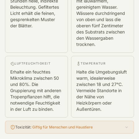
Stunden helle, indirekte
mit lauwarmem,
Beleuchtung. Gefiltertes
gereinigtem Wasser.
Licht erhält die feinen,
Wässere durchdringend
gesprenkelten Muster
von oben und lass die
der Blätter.
oberen fünf Zentimeter
des Substrats zwischen
den Wassergaben
trocknen.
LUFTFEUCHTIGKEIT
TEMPERATUR
Erhalte ein feuchtes
Halte die Umgebungsluft
Mikroklima zwischen 50
warm, idealerweise
und 80%. Die
zwischen 18 und 27°C.
Gruppierung mit anderen
Vermeide Standorte in
Tropenpflanzen hilft, die
der Nähe von
notwendige Feuchtigkeit
Heizkörpern oder
in der Luft zu binden.
Außentüren.
Toxizität
:
Giftig für Menschen und Haustiere