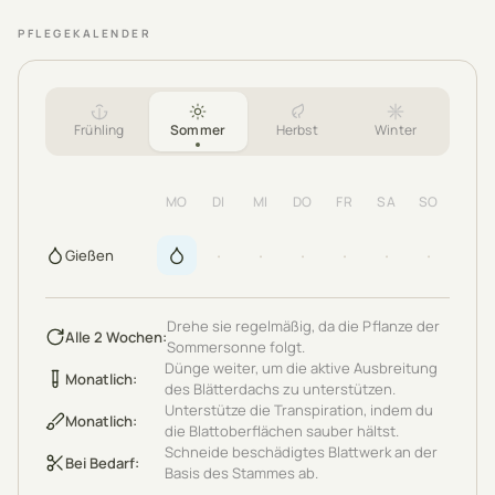
PFLEGEKALENDER
Frühling
Sommer
Herbst
Winter
MO
DI
MI
DO
FR
SA
SO
·
·
·
·
·
·
Gießen
Drehe sie regelmäßig, da die Pflanze der
Alle 2 Wochen
:
Sommersonne folgt.
Dünge weiter, um die aktive Ausbreitung
Monatlich
:
des Blätterdachs zu unterstützen.
Unterstütze die Transpiration, indem du
Monatlich
:
die Blattoberflächen sauber hältst.
Schneide beschädigtes Blattwerk an der
Bei Bedarf
:
Basis des Stammes ab.