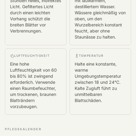
Stunden helles, indirektes
mit lauwarmem,
Licht. Gefiltertes Licht
destilliertem Wasser.
durch einen leichten
Wässere gleichmäßig von
Vorhang schützt die
oben, um den
breiten Blätter vor
Wurzelbereich konstant
Verbrennungen.
feucht, aber ohne
Staunässe zu halten.
LUFTFEUCHTIGKEIT
TEMPERATUR
Eine hohe
Halte eine konstante,
Luftfeuchtigkeit von 60
warme
bis 80% ist zwingend
Umgebungstemperatur
erforderlich. Verwende
zwischen 18 und 24°C.
einen Raumbefeuchter,
Kalte Zugluft führt zu
um trockenen, braunen
unmittelbaren
Blatträndern
Blattschäden.
vorzubeugen.
PFLEGEKALENDER