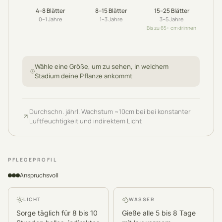
4–8
Blätter
8–15
Blätter
15–25
Blätter
0–1
Jahre
1–3
Jahre
3–5
Jahre
Bis zu 65+ cm drinnen
Wähle eine Größe, um zu sehen, in welchem
Stadium deine Pflanze ankommt
Durchschn. jährl. Wachstum
~
10
cm
bei bei konstanter
Luftfeuchtigkeit und indirektem Licht
PFLEGEPROFIL
Anspruchsvoll
LICHT
WASSER
Sorge täglich für 8 bis 10
Gieße alle 5 bis 8 Tage