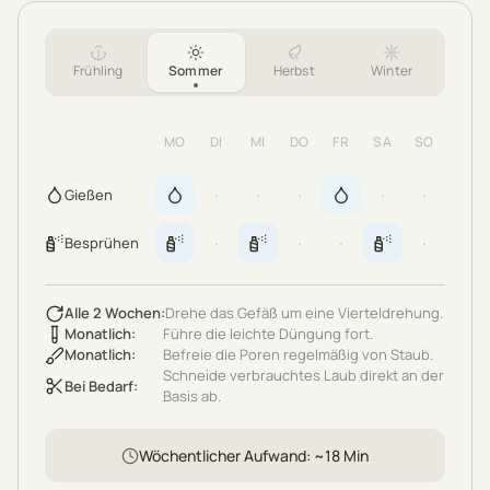
Frühling
Sommer
Herbst
Winter
MO
DI
MI
DO
FR
SA
SO
·
·
·
·
·
Gießen
·
·
·
·
Besprühen
Alle 2 Wochen
:
Drehe das Gefäß um eine Vierteldrehung.
Monatlich
:
Führe die leichte Düngung fort.
Monatlich
:
Befreie die Poren regelmäßig von Staub.
Schneide verbrauchtes Laub direkt an der
Bei Bedarf
:
Basis ab.
Wöchentlicher Aufwand
: ~
18
Min