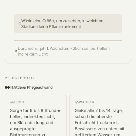
Wähle eine Größe, um zu sehen, in welchem
Stadium deine Pflanze ankommt
Durchschn. jährl. Wachstum
~
25
cm
bei bei hellem
indirektem Licht
PFLEGEPROFIL
Mittlerer Pflegeaufwand
LICHT
WASSER
Sorge für 6 bis 8 Stunden
Gieße alle 7 bis 14 Tage,
helles, indirektes Licht,
sobald die oberste
um Blütenbildung und
Erdschicht trocken ist.
ausgeprägte
Bewässere von unten mit
Blattmusterung zu
gefiltertem Wasser, um