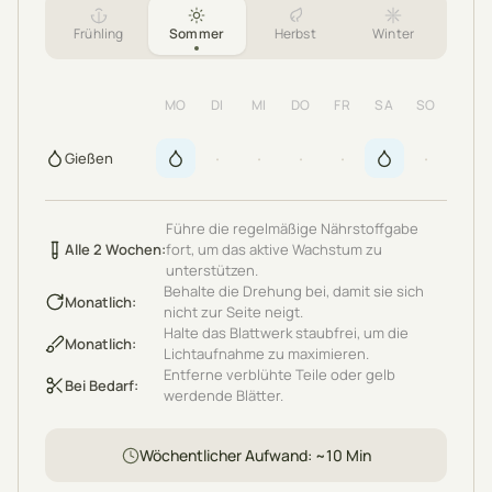
Frühling
Sommer
Herbst
Winter
MO
DI
MI
DO
FR
SA
SO
·
·
·
·
·
Gießen
Führe die regelmäßige Nährstoffgabe
Alle 2 Wochen
:
fort, um das aktive Wachstum zu
unterstützen.
Behalte die Drehung bei, damit sie sich
Monatlich
:
nicht zur Seite neigt.
Halte das Blattwerk staubfrei, um die
Monatlich
:
Lichtaufnahme zu maximieren.
Entferne verblühte Teile oder gelb
Bei Bedarf
:
werdende Blätter.
Wöchentlicher Aufwand
: ~
10
Min