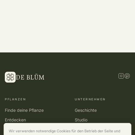
DE BLÜM
PFLANZEN
UNTERNEHMEN
Finde deine Pflanze
Geschichte
Entdecken
Studio
Kollektionen
Kontakt
Wir verwenden notwendige Cookies für den Betrieb der Seite und