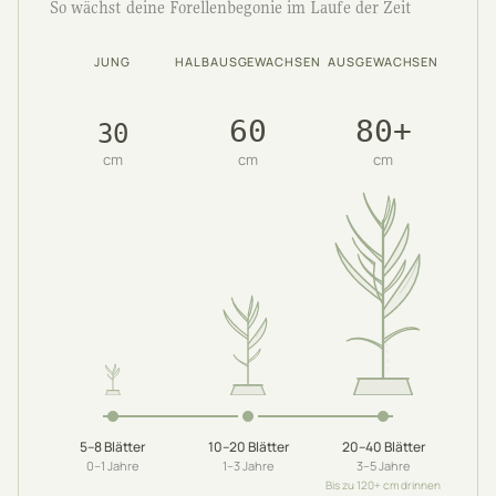
So wächst deine Forellenbegonie im Laufe der Zeit
JUNG
HALBAUSGEWACHSEN
AUSGEWACHSEN
60
80+
30
cm
cm
cm
5–8
Blätter
10–20
Blätter
20–40
Blätter
0–1
Jahre
1–3
Jahre
3–5
Jahre
Bis zu 120+ cm drinnen