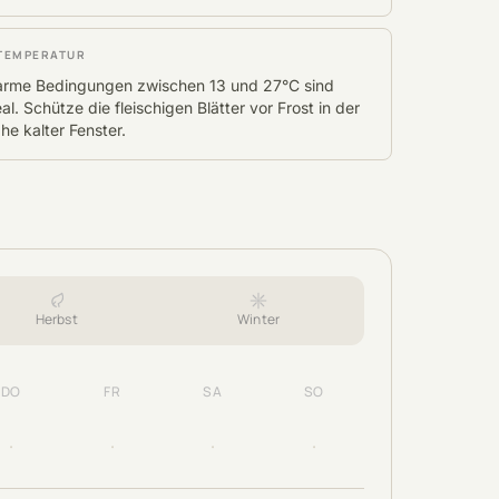
TEMPERATUR
rme Bedingungen zwischen 13 und 27°C sind
eal. Schütze die fleischigen Blätter vor Frost in der
he kalter Fenster.
Herbst
Winter
DO
FR
SA
SO
·
·
·
·