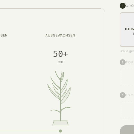
1
GRÖ
HALB
HSEN
AUSGEWACHSEN
50+
Größe gem
cm
2
TOP
3
EXT