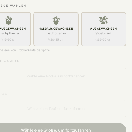
SSE WÄHLEN
AUSGEWACHSEN
HALBAUSGEWACHSEN
AUSGEWACHSEN
Tischpflanze
Tischpflanze
Sideboard
15–30 cm
20–35 cm
35–50 cm
essen von Erdoberkante bis Spitze
F WÄHLEN
Wähle eine Größe, um fortzufahren
RAS
Wähle einen Topf, um fortzufahren
Wähle eine Größe, um fortzufahren