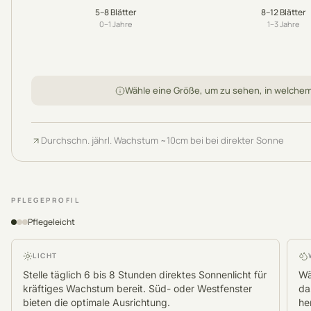
5–8
Blätter
8–12
Blätter
0–1
Jahre
1–3
Jahre
Wähle eine Größe, um zu sehen, in welche
Durchschn. jährl. Wachstum
~
10
cm
bei bei direkter Sonne
PFLEGEPROFIL
Pflegeleicht
LICHT
Stelle täglich 6 bis 8 Stunden direktes Sonnenlicht für
Wä
kräftiges Wachstum bereit. Süd- oder Westfenster
da
bieten die optimale Ausrichtung.
he