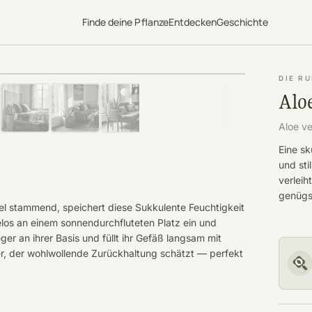
Finde deine Pflanze
Entdecken
Geschichte
DIE RU
Alo
Aloe v
Eine sk
und sti
verleih
genügsa
el stammend, speichert diese Sukkulente Feuchtigkeit
helos an einem sonnendurchfluteten Platz ein und
ger an ihrer Basis und füllt ihr Gefäß langsam mit
ter, der wohlwollende Zurückhaltung schätzt — perfekt