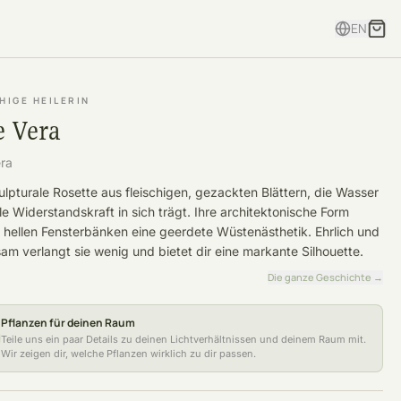
EN
HIGE HEILERIN
e Vera
era
ulpturale Rosette aus fleischigen, gezackten Blättern, die Wasser
lle Widerstandskraft in sich trägt. Ihre architektonische Form
t hellen Fensterbänken eine geerdete Wüstenästhetik. Ehrlich und
m verlangt sie wenig und bietet dir eine markante Silhouette.
Die ganze Geschichte
→
Pflanzen für deinen Raum
Teile uns ein paar Details zu deinen Lichtverhältnissen und deinem Raum mit.
Wir zeigen dir, welche Pflanzen wirklich zu dir passen.