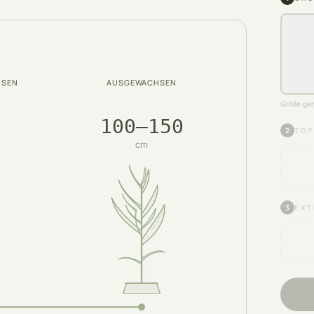
HSEN
AUSGEWACHSEN
Größe gem
100–150
2
TOP
cm
3
EXT