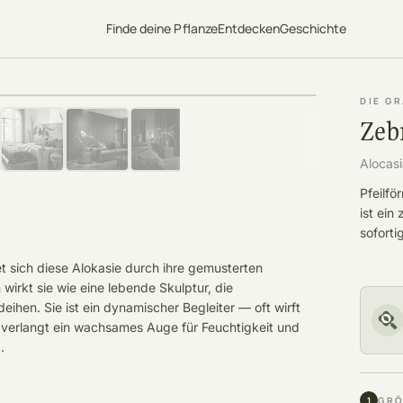
Finde deine Pflanze
Entdecken
Geschichte
DIE G
Zeb
Alocasi
Pfeilfö
ist ein
soforti
t sich diese Alokasie durch ihre gemusterten
wirkt sie wie eine lebende Skulptur, die
en. Sie ist ein dynamischer Begleiter — oft wirft
Sie verlangt ein wachsames Auge für Feuchtigkeit und
.
1
GRÖ