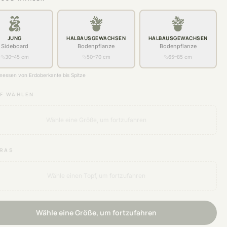
JUNG
HALBAUSGEWACHSEN
HALBAUSGEWACHSEN
Sideboard
Bodenpflanze
Bodenpflanze
30–45 cm
50–70 cm
65–85 cm
essen von Erdoberkante bis Spitze
F WÄHLEN
Wähle eine Größe, um fortzufahren
RAS
Wähle einen Topf, um fortzufahren
Wähle eine Größe, um fortzufahren