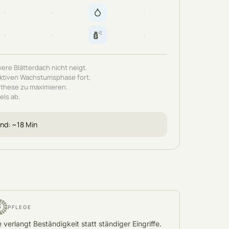
·
·
·
·
·
·
ere Blätterdach nicht neigt.
aktiven Wachstumsphase fort.
ynthese zu maximieren.
els ab.
and
: ~
18
Min
PFLEGE
e verlangt Beständigkeit statt ständiger Eingriffe.