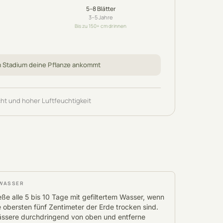
5–8
Blätter
3–5
Jahre
Bis zu 150+ cm drinnen
m Stadium deine Pflanze ankommt
cht und hoher Luftfeuchtigkeit
WASSER
eße alle 5 bis 10 Tage mit gefiltertem Wasser, wenn
e obersten fünf Zentimeter der Erde trocken sind.
ssere durchdringend von oben und entferne