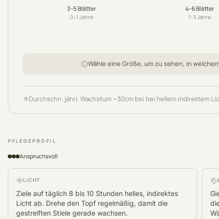
3–5
Blätter
4–6
Blätter
0–1
Jahre
1–3
Jahre
Wähle eine Größe, um zu sehen, in welche
Durchschn. jährl. Wachstum
~
30
cm
bei bei hellem indirektem Li
PFLEGEPROFIL
Anspruchsvoll
LICHT
Ziele auf täglich 8 bis 10 Stunden helles, indirektes
Gi
Licht ab. Drehe den Topf regelmäßig, damit die
di
gestreiften Stiele gerade wachsen.
Wä