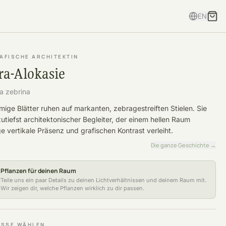
EN
RAFISCHE ARCHITEKTIN
ra-Alokasie
a zebrina
rmige Blätter ruhen auf markanten, zebragestreiften Stielen. Sie
 zutiefst architektonischer Begleiter, der einem hellen Raum
ge vertikale Präsenz und grafischen Kontrast verleiht.
Die ganze Geschichte
→
Pflanzen für deinen Raum
Teile uns ein paar Details zu deinen Lichtverhältnissen und deinem Raum mit.
Wir zeigen dir, welche Pflanzen wirklich zu dir passen.
SSE WÄHLEN