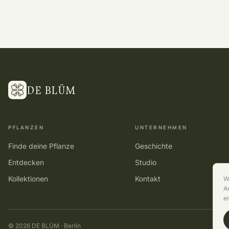
DE BLÜM
PFLANZEN
UNTERNEHMEN
Finde deine Pflanze
Geschichte
Entdecken
Studio
Kollektionen
Kontakt
W
A
e
©
2026
DE BLÜM · Berlin