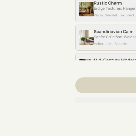
Rustic Charm
Erdige Texturen. Hänge
Warm. Geerdet. Texturiert.
Scandinavian Calm
Sanfte Grüntöne. Weiche
Heiter. Licht. Bedacht.
Mid-Century Moder
Skulpturale Blätter. Kla
Retro. Skulptural. Organis
Bohemian Sanctuar
Vielschichtiges Grün. G
Eklektisch. Üppig. Frei.
Industrial Chic
Kräftiges Grün. Raue Obe
Roh. Markant. Urban.