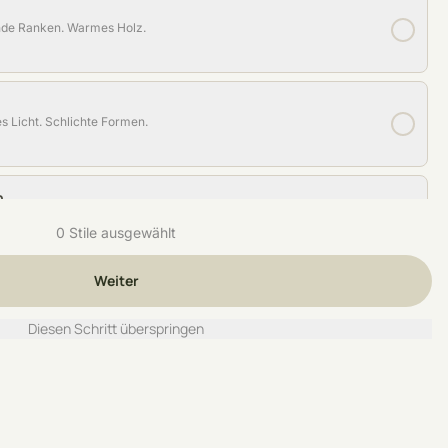
nde Ranken. Warmes Holz.
s Licht. Schlichte Formen.
n
re Linien. Warme Akzente.
0 Stile ausgewählt
ch.
Weiter
y
emischte Töpfe. Lebendige Ecken.
Diesen Schritt überspringen
rflächen. Starke Kontraste.